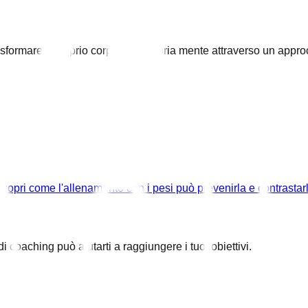
asformare il proprio corpo e la propria mente attraverso un approc
Scopri come l'allenamento con i pesi può prevenirla e contrastar
i coaching può aiutarti a raggiungere i tuoi obiettivi.