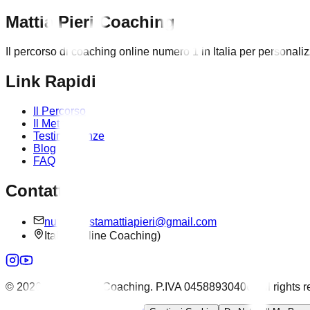
Mattia Pieri Coaching
Il percorso di coaching online numero 1 in Italia per personaliz
Link Rapidi
Il Percorso
Il Metodo
Testimonianze
Blog
FAQ
Contatti
nutrizionistamattiapieri@gmail.com
Italia (Online Coaching)
©
2026
Mattia Pieri Coaching
. P.IVA
04588930406
. All rights 