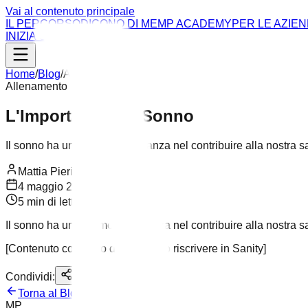
Vai al contenuto principale
IL PERCORSO
DICONO DI ME
MP ACADEMY
PER LE AZIE
INIZIA ORA
Home
/
Blog
/
Allenamento
Allenamento
L'Importanza del Sonno
Il sonno ha un'enorme importanza nel contribuire alla nostra sal
Mattia Pieri
4 maggio 2020
5 min
di lettura
Il sonno ha un'enorme importanza nel contribuire alla nostra sal
[Contenuto completo da migrare o riscrivere in Sanity]
Condividi:
Torna al Blog
MP