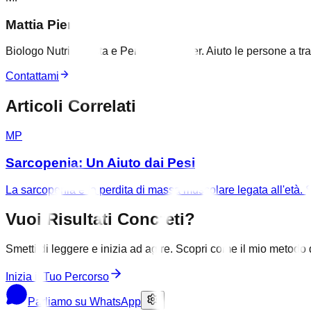
Mattia Pieri
Biologo Nutrizionista e Personal Trainer. Aiuto le persone a tr
Contattami
Articoli Correlati
MP
Sarcopenia: Un Aiuto dai Pesi
La sarcopenia è la perdita di massa muscolare legata all'età. 
Vuoi Risultati Concreti?
Smetti di leggere e inizia ad agire. Scopri come il mio metodo d
Inizia il Tuo Percorso
Parliamo su WhatsApp